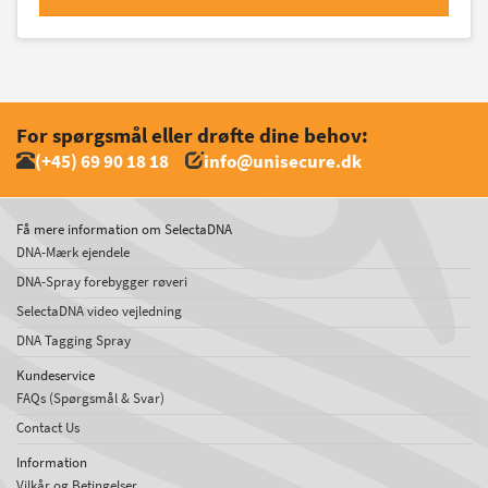
For spørgsmål eller drøfte dine behov:
(+45) 69 90 18 18
info@unisecure.dk
Få mere information om SelectaDNA
DNA-Mærk ejendele
DNA-Spray forebygger røveri
SelectaDNA video vejledning
DNA Tagging Spray
Kundeservice
FAQs (Spørgsmål & Svar)
Contact Us
Information
Vilkår og Betingelser