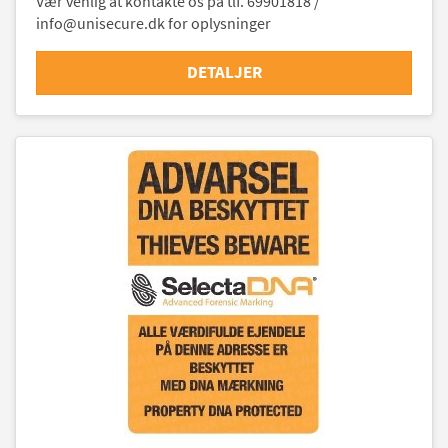
Vær venlig at kontakte os på tlf. 69901818 /
info@unisecure.dk for oplysninger
DETALJER