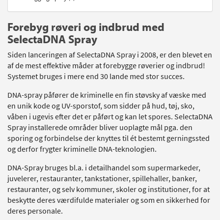
Forebyg røveri og indbrud med
SelectaDNA Spray
Siden lanceringen af SelectaDNA Spray i 2008, er den blevet en
af de mest effektive måder at forebygge røverier og indbrud!
Systemet bruges i mere end 30 lande med stor succes.
DNA-spray påfører de kriminelle en fin støvsky af væske med
en unik kode og UV-sporstof, som sidder på hud, tøj, sko,
våben i ugevis efter det er påført og kan let spores. SelectaDNA
Spray installerede områder bliver uoplagte mål pga. den
sporing og forbindelse der knyttes til ét bestemt gerningssted
og derfor frygter kriminelle DNA-teknologien.
DNA-Spray bruges bl.a. i detailhandel som supermarkeder,
juvelerer, restauranter, tankstationer, spillehaller, banker,
restauranter, og selv kommuner, skoler og institutioner, for at
beskytte deres værdifulde materialer og som en sikkerhed for
deres personale.