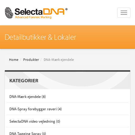
Toggle
naviga
Detailbutikker & Lokaler
Home
Produkter
DNA-Mærk ejendele
KATEGORIER
DNA-Mærk ejendele (8)
DNA-Spray forebygger røveri (4)
SelectaDNA video vejledning (0)
DNA Tagging Spray (0)