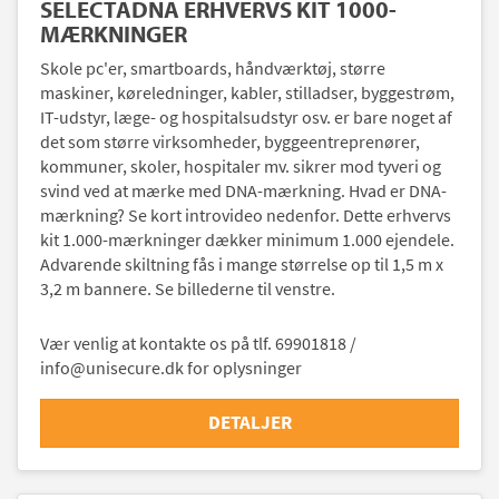
SELECTADNA ERHVERVS KIT 1000-
MÆRKNINGER
Skole pc'er, smartboards, håndværktøj, større
maskiner, køreledninger, kabler, stilladser, byggestrøm,
IT-udstyr, læge- og hospitalsudstyr osv. er bare noget af
det som større virksomheder, byggeentreprenører,
kommuner, skoler, hospitaler mv. sikrer mod tyveri og
svind ved at mærke med DNA-mærkning. Hvad er DNA-
mærkning? Se kort introvideo nedenfor. Dette erhvervs
kit 1.000-mærkninger dækker minimum 1.000 ejendele.
Advarende skiltning fås i mange størrelse op til 1,5 m x
3,2 m bannere. Se billederne til venstre.
Vær venlig at kontakte os på tlf. 69901818 /
info@unisecure.dk for oplysninger
DETALJER