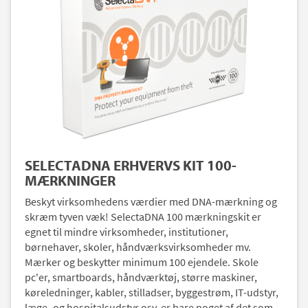
SELECTADNA ERHVERVS KIT 100-
MÆRKNINGER
Beskyt virksomhedens værdier med DNA-mærkning og
skræm tyven væk! SelectaDNA 100 mærkningskit er
egnet til mindre virksomheder, institutioner,
børnehaver, skoler, håndværksvirksomheder mv.
Mærker og beskytter minimum 100 ejendele. Skole
pc'er, smartboards, håndværktøj, større maskiner,
køreledninger, kabler, stilladser, byggestrøm, IT-udstyr,
læge- og hospitalsudstyr osv. er bare noget af det som