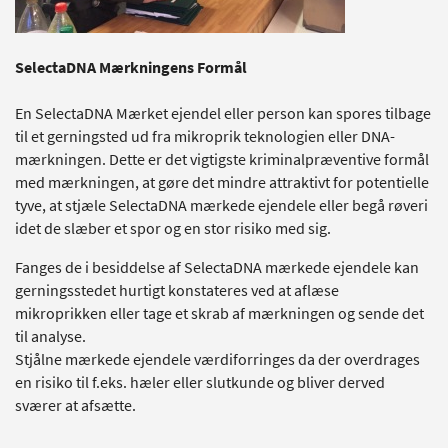
SelectaDNA Mærkningens Formål
En SelectaDNA Mærket ejendel eller person kan spores tilbage
til et gerningsted ud fra mikroprik teknologien eller DNA-
mærkningen. Dette er det vigtigste kriminalpræventive formål
med mærkningen, at gøre det mindre attraktivt for potentielle
tyve, at stjæle SelectaDNA mærkede ejendele eller begå røveri
idet de slæber et spor og en stor risiko med sig.
Fanges de i besiddelse af SelectaDNA mærkede ejendele kan
gerningsstedet hurtigt konstateres ved at aflæse
mikroprikken eller tage et skrab af mærkningen og sende det
til analyse.
Stjålne mærkede ejendele værdiforringes da der overdrages
en risiko til f.eks. hæler eller slutkunde og bliver derved
sværer at afsætte.