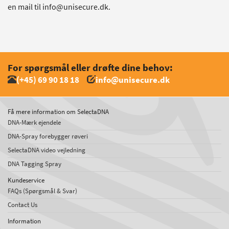
en mail til info@unisecure.dk.
For spørgsmål eller drøfte dine behov:
(+45) 69 90 18 18
info@unisecure.dk
Få mere information om SelectaDNA
DNA-Mærk ejendele
DNA-Spray forebygger røveri
SelectaDNA video vejledning
DNA Tagging Spray
Kundeservice
FAQs (Spørgsmål & Svar)
Contact Us
Information