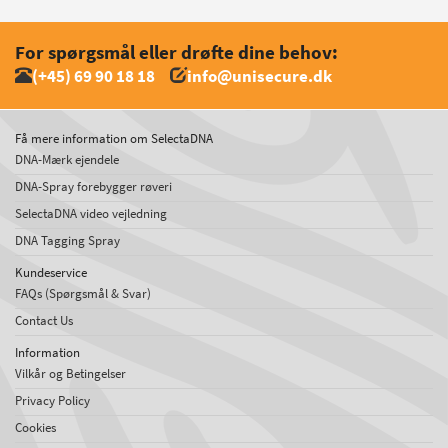
For spørgsmål eller drøfte dine behov:
(+45) 69 90 18 18
info@unisecure.dk
Få mere information om SelectaDNA
DNA-Mærk ejendele
DNA-Spray forebygger røveri
SelectaDNA video vejledning
DNA Tagging Spray
Kundeservice
FAQs (Spørgsmål & Svar)
Contact Us
Information
Vilkår og Betingelser
Privacy Policy
Cookies